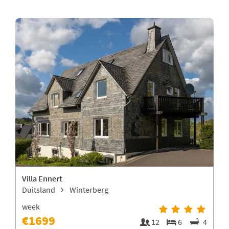
Villa Ennert
Duitsland
Winterberg
week
€1699
1
12
6
4