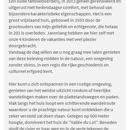
Een oude familieboerderij, in 2013 geheel gerenoveerd en
uitgerust met hedendaagse comfort, met behoud van
bijzondere karakteristieke eigenschappen. Het is een
groot vrijstaand huis, gebouwd in 1933 door de
grootouders van mijn geliefde en echtgenote, die helaas
in 201 is overleden. Jarenlang hebben we hier zelf met
onze 4 kinderen de vakanties met veel plezier
doorgebracht.
Vandaag de dag willen we u nog graag mee laten genieten
van deze beleving midden in de natuur, een omgeving
zonder stress, in een regio die rijke geschiedenis en
cultureel erfgoed kent.
Hier kunt u zich ontspannen in een rustige omgeving,
genieten van het weidse uitzicht rondom of heerlijke
wandelingen maken over de plattelandswegen en paden.
Vlak langs het huis loopt een schitterende wandelroute
waardoor u de prachtige natuur kunt ontdekken die u
zeker versteld zal doen staan. Gelegen op 500 meter
hoogte, domineert het huis de ''Vallée du Lot''. Beneden
vindt de rivier er haar weg en in de verte tekenen de