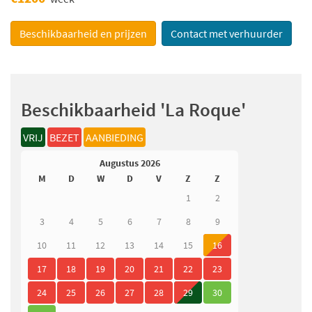
Beschikbaarheid en prijzen
Contact met verhuurder
Beschikbaarheid 'La Roque'
VRIJ
BEZET
AANBIEDING
Augustus 2026
M
D
W
D
V
Z
Z
1
2
3
4
5
6
7
8
9
10
11
12
13
14
15
16
17
18
19
20
21
22
23
24
25
26
27
28
29
30