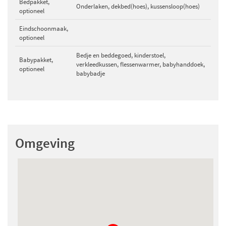
Bedpakket,
Onderlaken, dekbed(hoes), kussensloop(hoes)
optioneel
Eindschoonmaak,
optioneel
Bedje en beddegoed, kinderstoel,
Babypakket,
verkleedkussen, flessenwarmer, babyhanddoek,
optioneel
babybadje
Omgeving