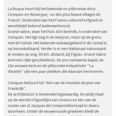
La Roque hoort bij het bekende en pittoreske dorp
Conques-en-Rouergue, 'un des plus beaux villages de
France'. Onderdeel van het Franse cultureel erfgoed en
wereldwijd bekend bedevaartsoord.
Grand-vabre, waar het huis zich bevindt, is onderdeel van
Conques. Het ligt nog in de Aveyron, maar op de grens
met de Cantal. Het bekende vulkaangebied in de Cantal is
op bezoekafstand. Verder is er een Nationaal natuurpark
te vinden op ong. 50 km. afstand, bij Figeac. Grand-Vabre
kent een rijke geschiedenis. De pre-romaanse kapel, de
15e eeuwse kerk en de pittoreske trekpleister ''La
Vinzelle'' zijn een paar plekken die daaraan herinneren.
Conques behoort tot “één van de mooiste dorpen van
Frankrijk”.
De architectuur is bewonderingswaardig. De abdij staat
op de wereld erfgoedlijst van Unesco en één van de
routes van st Jacques de Compostella loopt er dwars
doorheen. Onder de eeuwenoude gewelven biedt de