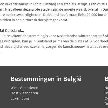
een vakantiehuisje in (de buurt van) een stad als Berlijn, Frankfur
n. Niet alleen deze grote steden zijn de moeite waard, overal in Du
ere bezienswaardigheden. Duitsland heeft maar liefst 20.000 burcht
 midden in een pittoresk dorpje tegenkomt.
dat Duitsland...
ulaire vakantiebestemming is voor Nederlandse wintersporters? Als 
eg wilt rijden, kun je in Duitsland prima van de pistes af. Bijvoorb
d niet altijd sneeuwzeker is, zorgen de kunstsneeuwinstallaties erv
.
Bestemmingen
in België
West-Vlaanderen
N
Oost-Vlaanderen
Be
Luxemburg
O
D