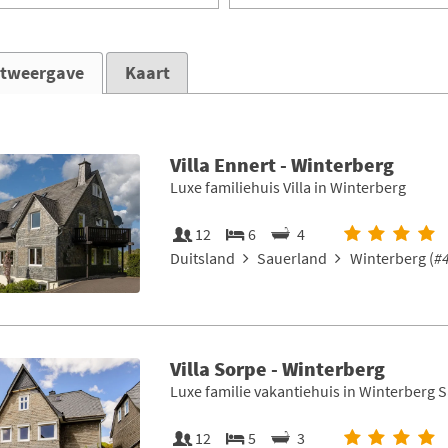
stweergave
Kaart
Villa Ennert - Winterberg
Luxe familiehuis Villa in Winterberg
12
6
4
Duitsland
Sauerland
Winterberg (
#
Villa Sorpe - Winterberg
Luxe familie vakantiehuis in Winterberg 
12
5
3