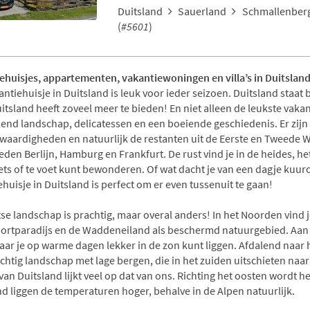
Duitsland
Sauerland
Schmallenberg
(
#5601
)
ehuisjes, appartementen, vakantiewoningen en villa’s in Duitslan
ntiehuisje in Duitsland is leuk voor ieder seizoen. Duitsland staat 
tsland heeft zoveel meer te bieden! En niet alleen de leukste vakant
lend landschap, delicatessen en een boeiende geschiedenis. Er zij
waardigheden en natuurlijk de restanten uit de Eerste en Tweede We
eden Berlijn, Hamburg en Frankfurt. De rust vind je in de heides, h
iets of te voet kunt bewonderen. Of wat dacht je van een dagje kuur
huisje in Duitsland is perfect om er even tussenuit te gaan!
tse landschap is prachtig, maar overal anders! In het Noorden vind 
ortparadijs en de Waddeneiland als beschermd natuurgebied. Aan 
aar je op warme dagen lekker in de zon kunt liggen. Afdalend naar 
htig landschap met lage bergen, die in het zuiden uitschieten naar 
an Duitsland lijkt veel op dat van ons. Richting het oosten wordt h
nd liggen de temperaturen hoger, behalve in de Alpen natuurlijk.