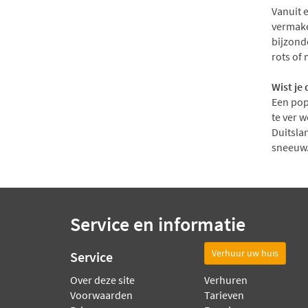
Vanuit 
vermake
bijzond
rots of
Wist je 
Een pop
te ver w
Duitslan
sneeuw
Service en informatie
Verhuur uw huis
Service
Over deze site
Verhuren
Voorwaarden
Tarieven