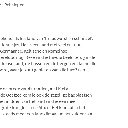
 - Rehsiepen
d
bekend als het land van ‘braadworst en schnitzel’.
iehuisjes. Het is een land met veel cultuur,
n Germaanse, Keltische en Romeinse
reldoorlog. Deze vind je bijvoorbeeld terug in de
et heuvelland, de bossen en de bergen en dalen, die
oord, waar je kunt genieten van alle luxe? Een
je de brede zandstranden, met Kiel als
de Oostzee kom je ook de gezellige badplaatsen
het midden van het land vind je een meer
grote hoogtes in de Alpen. Het klimaat in het
et steeds meer een landklimaat. In het zuiden van