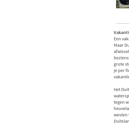
Vakanti
Een vaka
Maar Dui
afwisse
beziens
grote st
je per f
vakantie
Het Dui
watersp
tegen w
heuvelac
westen v
Duitsla