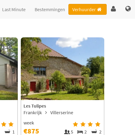
Last Minute
Bestemmingen
Verhuurder
Les Tulipes
Frankrijk
Villerserine
week
€875
3
1
5
2
2