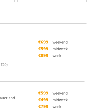
€699
weekend
€599
midweek
€899
week
4790
)
€599
weekend
Sauerland
€499
midweek
€799
week