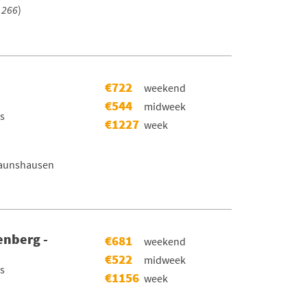
1266
)
€722
weekend
€544
midweek
rs
€1227
week
raunshausen
enberg -
€681
weekend
€522
midweek
rs
€1156
week