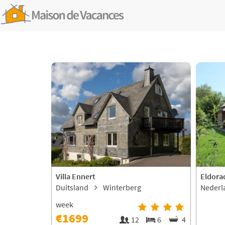
Villa Ennert
Eldora
Duitsland
Winterberg
Neder
week
€1699
12
6
4