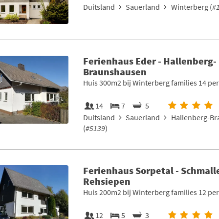
Duitsland
Sauerland
Winterberg (
#
Ferienhaus Eder - Hallenberg-
Braunshausen
Huis 300m2 bij Winterberg families 14 pe
14
7
5
Duitsland
Sauerland
Hallenberg-B
(
#5139
)
Ferienhaus Sorpetal - Schmall
Rehsiepen
Huis 200m2 bij Winterberg families 12 pe
12
5
3