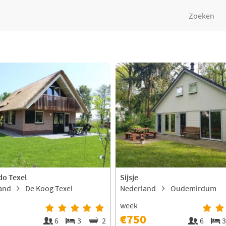
Zoeken
do Texel
Sijsje
land
De Koog Texel
Nederland
Oudemirdum
week
€750
6
3
2
6