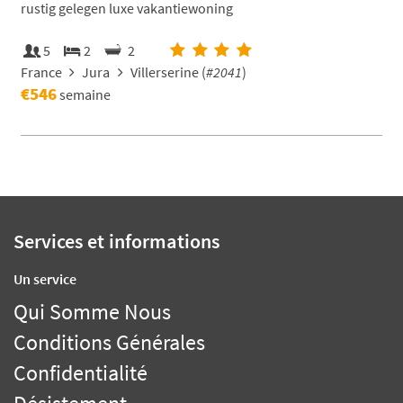
rustig gelegen luxe vakantiewoning
5
2
2
France
Jura
Villerserine (
#2041
)
€546
semaine
Services et informations
Un service
Qui Somme Nous
Conditions Générales
Confidentialité