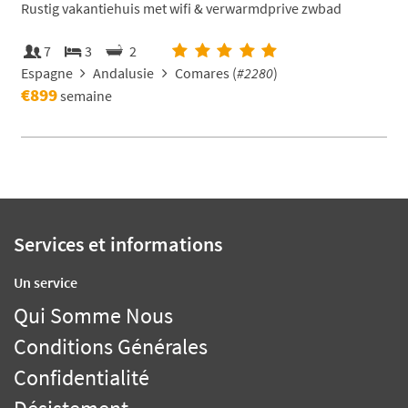
Rustig vakantiehuis met wifi & verwarmdprive zwbad
7
3
2
Espagne
Andalusie
Comares (
#2280
)
€899
semaine
Services et informations
Un service
Qui Somme Nous
Conditions Générales
Confidentialité